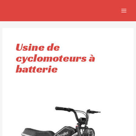
Aller
MAIN
au
MEN
contenu
Usine de
cyclomoteurs à
batterie