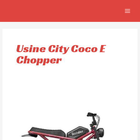
Aller
MAIN
au
MEN
contenu
Usine City Coco E
Chopper