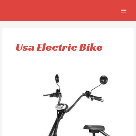
Aller
MAIN
au
MEN
contenu
Usa Electric Bike