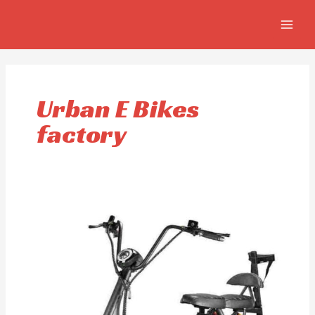
Aller
MAIN
au
MEN
contenu
Urban E Bikes
factory