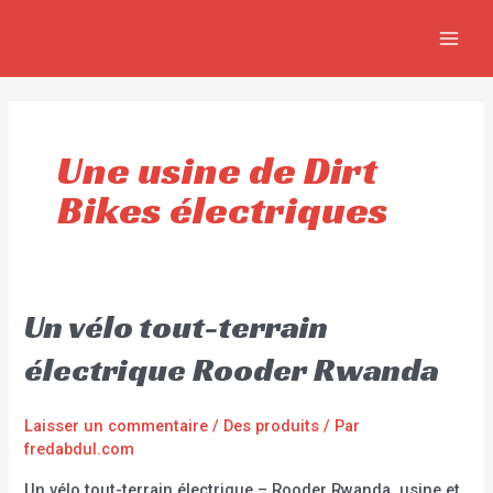
Aller
MAIN
au
MEN
contenu
Une usine de Dirt
Bikes électriques
Un vélo tout-terrain
électrique Rooder Rwanda
Laisser un commentaire
/
Des produits
/ Par
fredabdul.com
Un vélo tout-terrain électrique – Rooder Rwanda, usine et