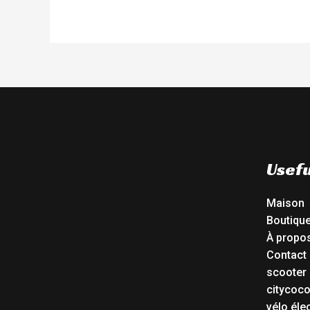
Usefu
Maison
Boutiqu
À propo
Contact
scooter 
citycoc
vélo éle