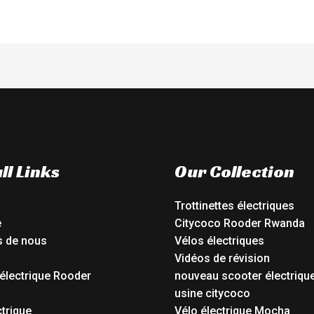
ll Links
Our Collection
Trottinettes électriques
e
Citycoco Rooder Rwanda
s de nous
Vélos électriques
Vidéos de révision
électrique Rooder
nouveau scooter électriqu
o
usine citycoco
ctrique
Vélo électrique Mocha