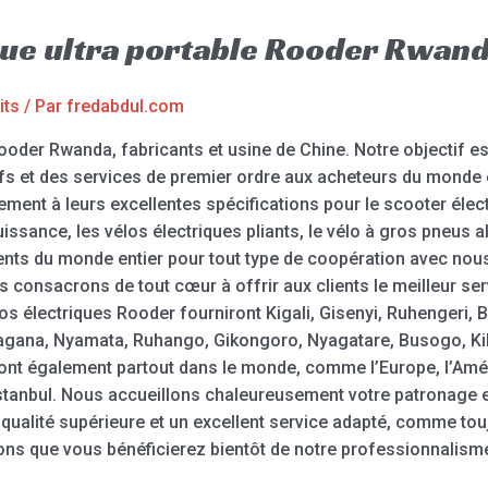
ique ultra portable Rooder Rwan
its
/ Par
fredabdul.com
Rooder Rwanda, fabricants et usine de Chine. Notre objectif e
ifs et des services de premier ordre aux acheteurs du monde e
ment à leurs excellentes spécifications pour le scooter électr
puissance, les vélos électriques pliants, le vélo à gros pneus 
nts du monde entier pour tout type de coopération avec nous 
consacrons de tout cœur à offrir aux clients le meilleur se
tos électriques Rooder fourniront Kigali, Gisenyi, Ruhengeri
na, Nyamata, Ruhango, Gikongoro, Nyagatare, Busogo, Kibu
nt également partout dans le monde, comme l’Europe, l’Amériq
stanbul. Nous accueillons chaleureusement votre patronage et
e qualité supérieure et un excellent service adapté, comme tou
ns que vous bénéficierez bientôt de notre professionnalism