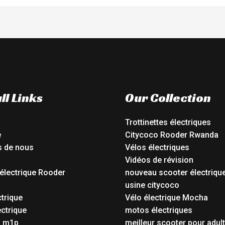
ll Links
Our Collection
Trottinettes électriques
e
Citycoco Rooder Rwanda
s de nous
Vélos électriques
Vidéos de révision
électrique Rooder
nouveau scooter électriqu
o
usine citycoco
ctrique
Vélo électrique Mocha
ctrique
motos électriques
o m1p
meilleur scooter pour adul