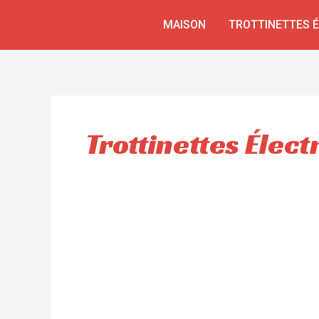
Aller
MAISON
TROTTINETTES 
au
contenu
Trottinettes Élec