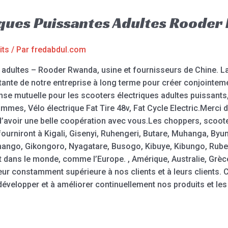
riques Puissantes Adultes Roode
its
/ Par
fredabdul.com
adultes – Rooder Rwanda, usine et fournisseurs de Chine. La si
sistante de notre entreprise à long terme pour créer conjoin
se mutuelle pour les scooters électriques adultes puissants, 
mmes, Vélo électrique Fat Tire 48v, Fat Cycle Electric.Merci d
 d’avoir une belle coopération avec vous.Les choppers, scoote
ourniront à Kigali, Gisenyi, Ruhengeri, Butare, Muhanga, B
go, Gikongoro, Nyagatare, Busogo, Kibuye, Kibungo, Rubeng
 dans le monde, comme l’Europe. , Amérique, Australie, Grèce
leur constamment supérieure à nos clients et à leurs clients
évelopper et à améliorer continuellement nos produits et les