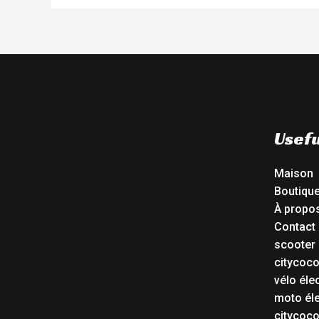
Usefu
Maison
Boutiqu
À propo
Contact
scooter 
citycoc
vélo éle
moto éle
citycoc