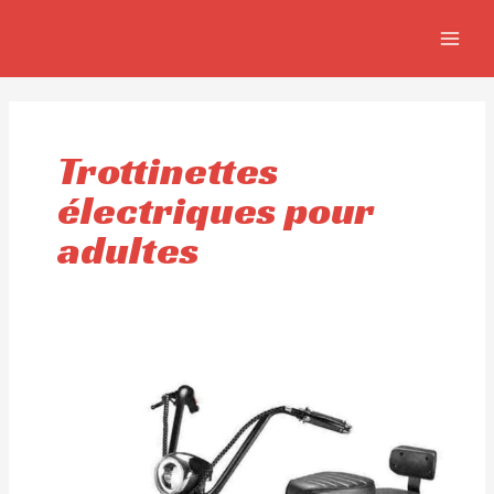
Aller
MAIN
au
MEN
contenu
Trottinettes
électriques pour
adultes