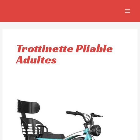
Aller
MAIN
au
MEN
contenu
Trottinette Pliable
Adultes