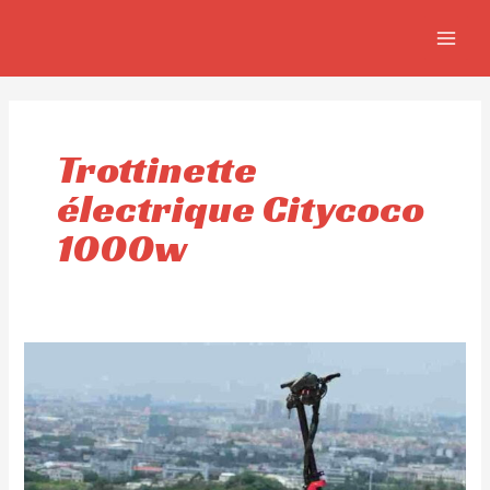
Aller
MAIN
au
MEN
contenu
Trottinette
électrique Citycoco
1000w