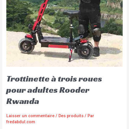
Trottinette à trois roues
pour adultes Rooder
Rwanda
Laisser un commentaire
/
Des produits
/ Par
fredabdul.com