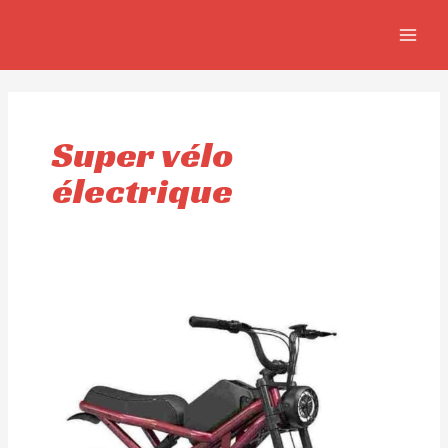
Aller
MAIN
au
MEN
contenu
Super vélo
électrique