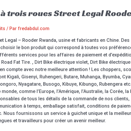
 à trois roues Street Legal Roo
its
/ Par
fredabdul.com
eet Legal – Rooder Rwanda, usine et fabricants en Chine. Des 
 choisir le bon produit qui correspond à toutes vos préférenc
fférents services pour les affaires de paiement et d’expéditio
 Road Fat Tire. , Dirt Bike électrique violet, Dirt Bike électriq
n compte avec notre meilleure attention ! Les choppers, scoo
ront Kigali, Gisenyi, Ruhengeri, Butare, Muhanga, Byumba, C
goro, Nyagatare, Busogo, Kibuye, Kibungo, Rubengera etc.,
 monde, comme l’Europe, l’Amérique, l’Australie, la Corée, la
nsables de tous les détails de la commande de nos clients, que
mmunication à temps, emballage satisfait, conditions de paiem
c. Nous fournissons un service à guichet unique et la meilleure
ègues et travailleurs pour créer un avenir meilleur.