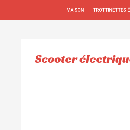
Aller
MAISON
TROTTINETTES 
au
contenu
Scooter électrique