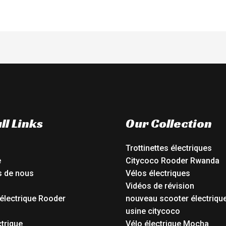
ll Links
Our Collection
Trottinettes électriques
e
Citycoco Rooder Rwanda
s de nous
Vélos électriques
Vidéos de révision
électrique Rooder
nouveau scooter électriqu
o
usine citycoco
ctrique
Vélo électrique Mocha