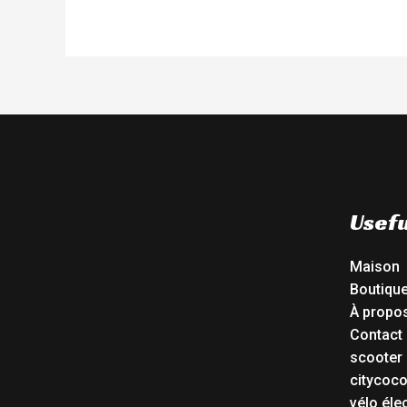
Usefu
Maison
Boutiqu
À propo
Contact
scooter 
citycoc
vélo éle