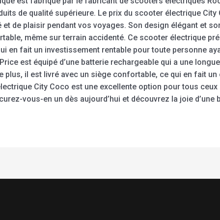
trique est fabriqué par le fabricant de scooters électriques R
uits de qualité supérieure. Le prix du scooter électrique City
t de plaisir pendant vos voyages. Son design élégant et so
rtable, même sur terrain accidenté. Ce scooter électrique p
e qui en fait un investissement rentable pour toute personne a
 Price est équipé d’une batterie rechargeable qui a une longu
lus, il est livré avec un siège confortable, ce qui en fait un 
électrique City Coco est une excellente option pour tous ceux
ocurez-vous-en un dès aujourd’hui et découvrez la joie d’une b