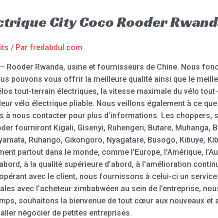
ectrique City Coco Rooder Rwan
its
/ Par
fredabdul.com
co – Rooder Rwanda, usine et fournisseurs de Chine. Nous 
s pouvons vous offrir la meilleure qualité ainsi que le meille
los tout-terrain électriques, la vitesse maximale du vélo tout-
eur vélo électrique pliable. Nous veillons également à ce que
 pas à nous contacter pour plus d’informations. Les choppers, 
oder fourniront Kigali, Gisenyi, Ruhengeri, Butare, Muhanga
ata, Ruhango, Gikongoro, Nyagatare, Busogo, Kibuye, Kibu
ent partout dans le monde, comme l’Europe, l’Amérique, l’Aust
ord, à la qualité supérieure d’abord, à l’amélioration continu
coopérant avec le client, nous fournissons à celui-ci un servic
ales avec l’acheteur zimbabwéen au sein de l’entreprise, nou
temps, souhaitons la bienvenue de tout cœur aux nouveaux et
ller négocier de petites entreprises.