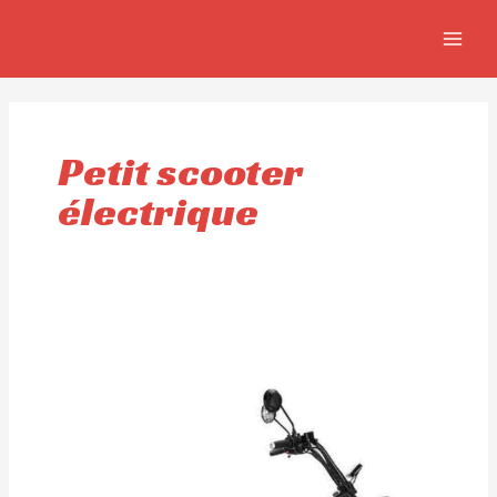
Aller
MAIN
au
MEN
contenu
Petit scooter
électrique