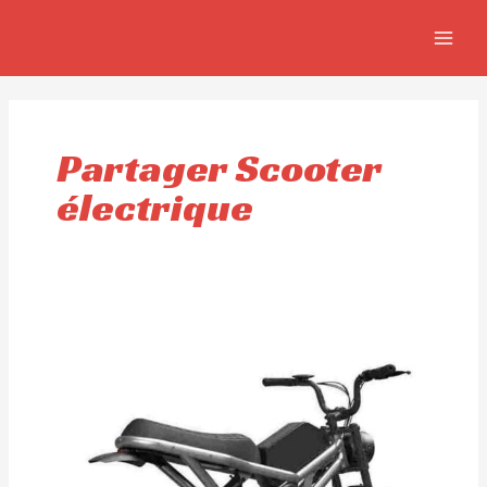
Aller
MAIN
au
MEN
contenu
Partager Scooter
électrique