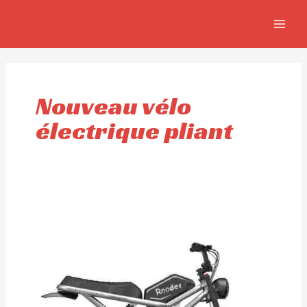
Aller
MAIN
au
MEN
contenu
Nouveau vélo
électrique pliant