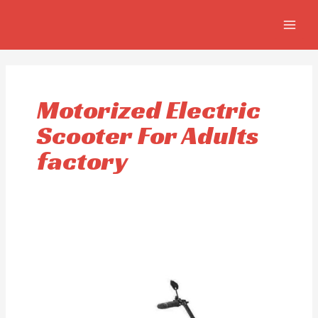
Aller
MAIN
au
MEN
contenu
Motorized Electric
Scooter For Adults
factory