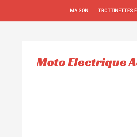
Aller
MAISON
TROTTINETTES 
au
contenu
Moto Electrique A