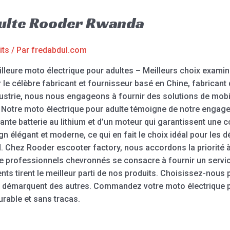
dulte Rooder Rwanda
its
/ Par
fredabdul.com
illeure moto électrique pour adultes – Meilleurs choix exami
r le célèbre fabricant et fournisseur basé en Chine, fabrican
dustrie, nous nous engageons à fournir des solutions de mobil
ité. Notre moto électrique pour adulte témoigne de notre engag
ssante batterie au lithium et d’un moteur qui garantissent une 
ign élégant et moderne, ce qui en fait le choix idéal pour les
d. Chez Rooder escooter factory, nous accordons la priorité à
de professionnels chevronnés se consacre à fournir un service
nts tirent le meilleur parti de nos produits. Choisissez-nous
se démarquent des autres. Commandez votre moto électrique p
durable et sans tracas.