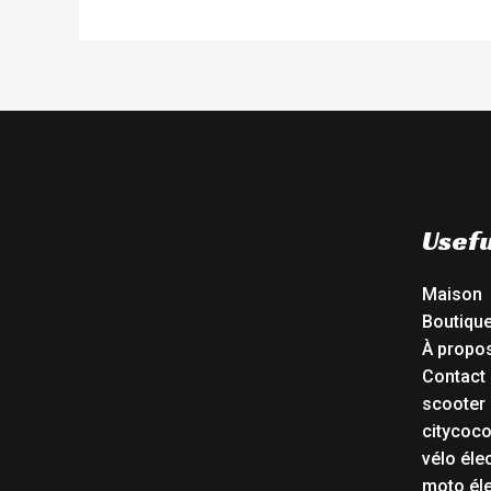
Usefu
Maison
Boutiqu
À propo
Contact
scooter 
citycoc
vélo éle
moto éle