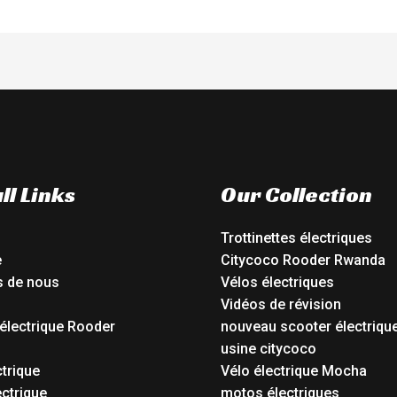
ll Links
Our Collection
Trottinettes électriques
e
Citycoco Rooder Rwanda
s de nous
Vélos électriques
Vidéos de révision
électrique Rooder
nouveau scooter électriqu
o
usine citycoco
ctrique
Vélo électrique Mocha
ctrique
motos électriques