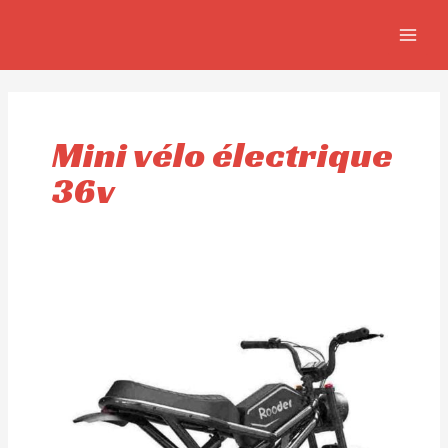
Aller
MAIN
au
MEN
contenu
Mini vélo électrique
36v