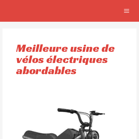
Aller
MAIN
au
MEN
contenu
Meilleure usine de
vélos électriques
abordables