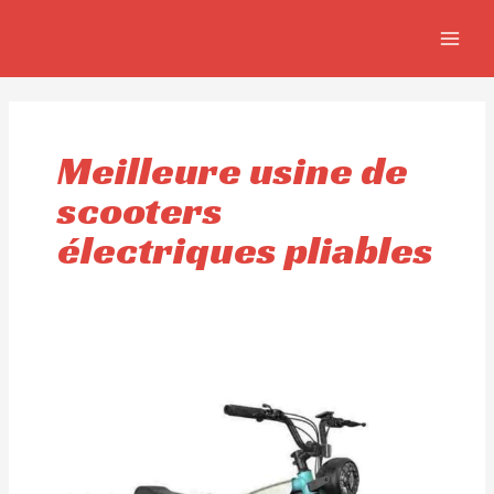
Aller
MAIN
au
MEN
contenu
Meilleure usine de
scooters
électriques pliables