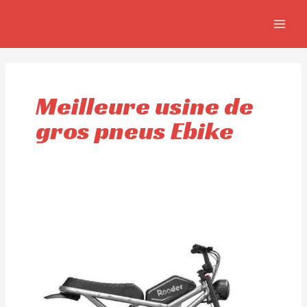
Aller
MAIN
au
MEN
contenu
Meilleure usine de
gros pneus Ebike