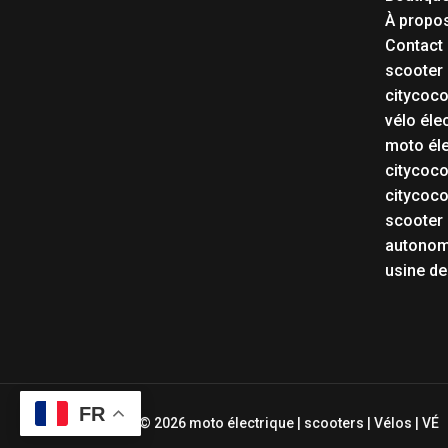
À propo
Contact
scooter 
citycoc
vélo éle
moto éle
citycoc
citycoc
scooter 
autonom
usine de
FR
Copyright © 2026 moto électrique | scooters | Vélos | VÉ