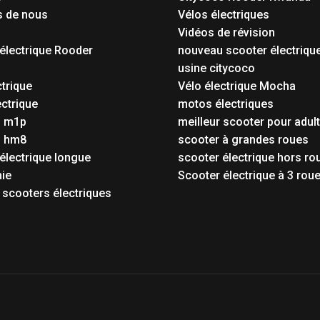
s de nous
Vélos électriques
Vidéos de révision
électrique Rooder
nouveau scooter électriqu
o
usine citycoco
ctrique
Vélo électrique Mocha
ctrique
motos électriques
o m1p
meilleur scooter pour adul
o hm8
scooter à grandes roues
électrique longue
scooter électrique hors ro
ie
Scooter électrique à 3 rou
 scooters électriques