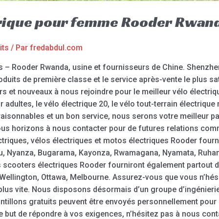
ctrique pour femme Rooder Rwan
its
/ Par
fredabdul.com
es – Rooder Rwanda, usine et fournisseurs de Chine. Shenzh
oduits de première classe et le service après-vente le plus sa
s et nouveaux à nous rejoindre pour le meilleur vélo électriqu
r adultes, le vélo électrique 20, le vélo tout-terrain électriqu
raisonnables et un bon service, nous serons votre meilleur p
tous horizons à nous contacter pour de futures relations com
triques, vélos électriques et motos électriques Rooder fourni
u, Nyanza, Bugarama, Kayonza, Rwamagana, Nyamata, Ruhan
es scooters électriques Rooder fourniront également partout
an, Wellington, Ottawa, Melbourne. Assurez-vous que vous n’h
plus vite. Nous disposons désormais d’un groupe d’ingénierie
antillons gratuits peuvent être envoyés personnellement pour
 le but de répondre à vos exigences, n’hésitez pas à nous co