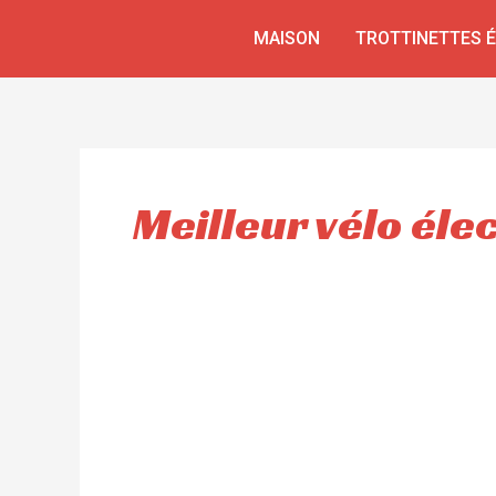
Aller
MAISON
TROTTINETTES 
au
contenu
Meilleur vélo él