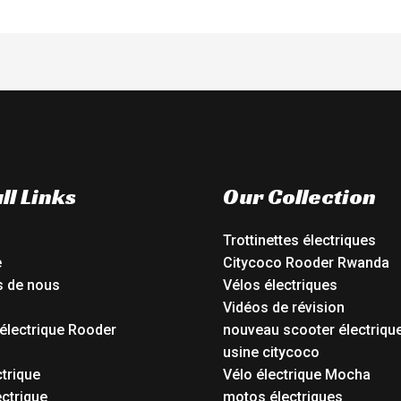
ll Links
Our Collection
Trottinettes électriques
e
Citycoco Rooder Rwanda
s de nous
Vélos électriques
Vidéos de révision
électrique Rooder
nouveau scooter électriqu
o
usine citycoco
ctrique
Vélo électrique Mocha
ctrique
motos électriques