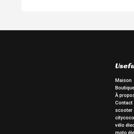
Usefu
Maison
Boutiqu
À propo
Contact
scooter 
citycoc
vélo éle
moto éle