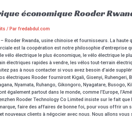
ctrique économique Rooder Rwan
its
/ Par
fredabdul.com
– Rooder Rwanda, usine chinoise et fournisseurs. La haute qua
rciale est la coopération est notre philosophie d’entreprise
le vélo électrique le plus économique, le vélo électrique le pl
ain électriques rapides à vendre, les vélos tout-terrain électr
ésitez pas à nous contacter si vous avez besoin d’aide suppl
tos électriques Rooder fourniront Kigali, Gisenyi, Ruhengeri
na, Nyamata, Ruhango, Gikongoro, Nyagatare, Busogo, Kibu
ont également partout dans le monde, comme l’Europe, l’Améri
nzhen Rooder Technology Co Limited insiste sur le fait que le
 marque, faire des affaires de bonne foi, pour vous offrir un 
et nouveaux clients à négocier avec nous. Nous allons vous se