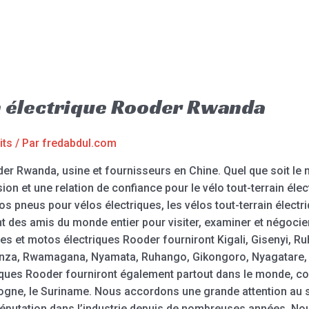
in électrique Rooder Rwanda
its
/ Par
fredabdul.com
oder Rwanda, usine et fournisseurs en Chine. Quel que soit le 
 et une relation de confiance pour le vélo tout-terrain électr
gros pneus pour vélos électriques, les vélos tout-terrain élect
t des amis du monde entier pour visiter, examiner et négocie
ues et motos électriques Rooder fourniront Kigali, Gisenyi, 
za, Rwamagana, Nyamata, Ruhango, Gikongoro, Nyagatare, 
riques Rooder fourniront également partout dans le monde, c
Cologne, le Suriname. Nous accordons une grande attention au 
réputation dans l’industrie depuis de nombreuses années. No