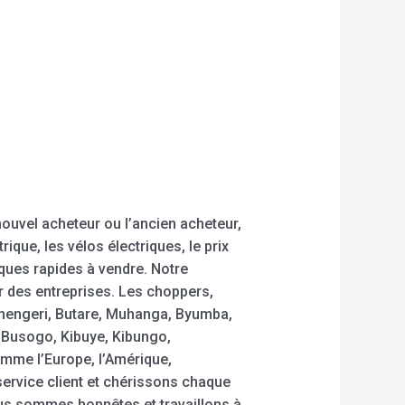
nouvel acheteur ou l’ancien acheteur,
ique, les vélos électriques, le prix
riques rapides à vendre. Notre
r des entreprises. Les choppers,
Ruhengeri, Butare, Muhanga, Byumba,
Busogo, Kibuye, Kibungo,
omme l’Europe, l’Amérique,
service client et chérissons chaque
us sommes honnêtes et travaillons à