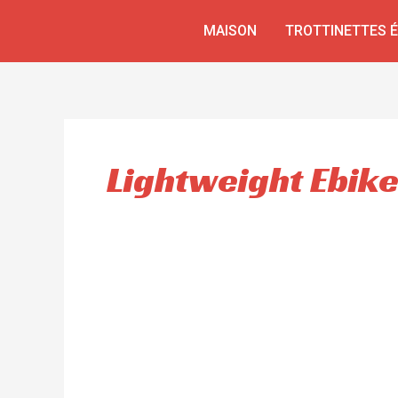
Aller
MAISON
TROTTINETTES 
au
contenu
Lightweight Ebik