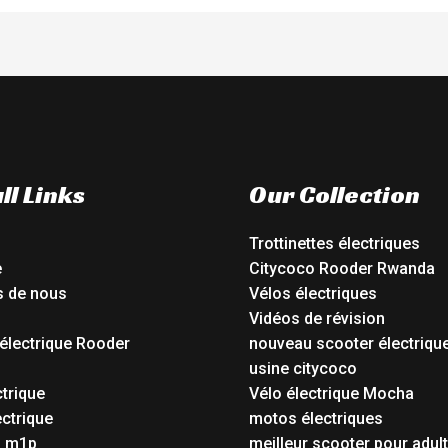
ll Links
Our Collection
Trottinettes électriques
e
Citycoco Rooder Rwanda
s de nous
Vélos électriques
Vidéos de révision
électrique Rooder
nouveau scooter électriqu
o
usine citycoco
ctrique
Vélo électrique Mocha
ctrique
motos électriques
o m1p
meilleur scooter pour adul