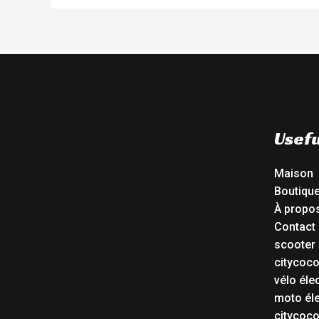
Usefu
Maison
Boutiqu
À propo
Contact
scooter 
citycoc
vélo éle
moto éle
citycoc