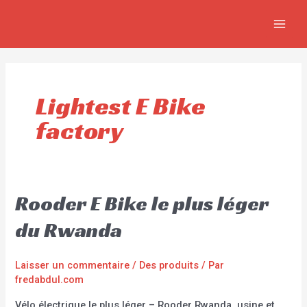
Aller
MAIN
au
MEN
contenu
Lightest E Bike
factory
Rooder E Bike le plus léger
du Rwanda
Laisser un commentaire
/
Des produits
/ Par
fredabdul.com
Vélo électrique le plus léger – Rooder Rwanda, usine et