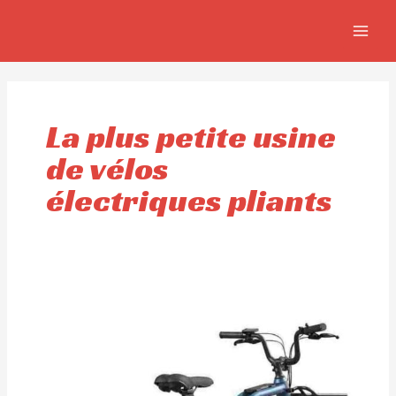
Aller
MAIN
au
MEN
contenu
La plus petite usine
de vélos
électriques pliants