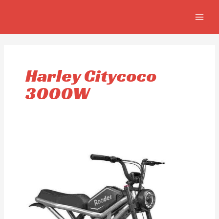
Aller
MAIN
au
MEN
contenu
Harley Citycoco
3000W