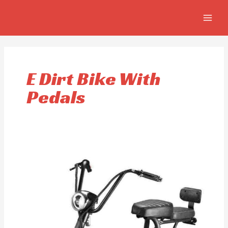
Aller
MAIN
au
MEN
contenu
E Dirt Bike With
Pedals