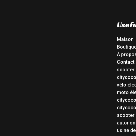
Usefu
Maison
Boutiqu
À propo
Contact
scooter 
citycoc
vélo éle
moto éle
citycoc
citycoc
scooter 
autonom
usine de