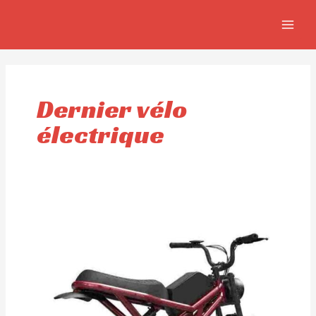
Aller
MAIN
au
MEN
contenu
Dernier vélo
électrique