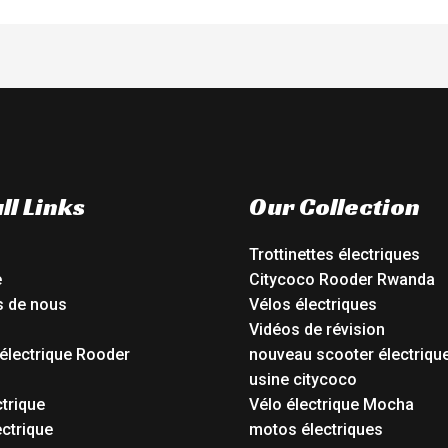
ll Links
Our Collection
Trottinettes électriques
e
Citycoco Rooder Rwanda
s de nous
Vélos électriques
Vidéos de révision
électrique Rooder
nouveau scooter électriqu
o
usine citycoco
ctrique
Vélo électrique Mocha
ctrique
motos électriques