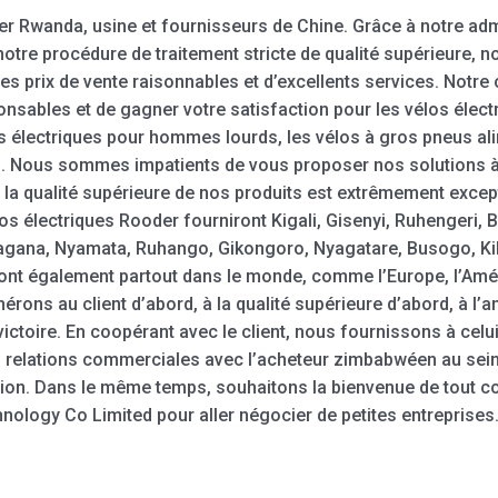
er Rwanda, usine et fournisseurs de Chine. Grâce à notre adm
otre procédure de traitement stricte de qualité supérieure, n
es prix de vente raisonnables et d’excellents services. Notre 
onsables et de gagner votre satisfaction pour les vélos élect
los électriques pour hommes lourds, les vélos à gros pneus ali
. Nous sommes impatients de vous proposer nos solutions à l
e la qualité supérieure de nos produits est extrêmement excep
tos électriques Rooder fourniront Kigali, Gisenyi, Ruhengeri
na, Nyamata, Ruhango, Gikongoro, Nyagatare, Busogo, Kibu
nt également partout dans le monde, comme l’Europe, l’Amériqu
hérons au client d’abord, à la qualité supérieure d’abord, à l’
 victoire. En coopérant avec le client, nous fournissons à celu
s relations commerciales avec l’acheteur zimbabwéen au sein 
tion. Dans le même temps, souhaitons la bienvenue de tout 
logy Co Limited pour aller négocier de petites entreprises