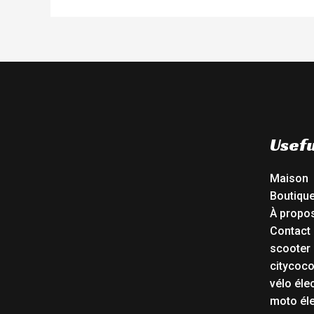
Usefu
Maison
Boutiqu
À propo
Contact
scooter 
citycoc
vélo éle
moto éle