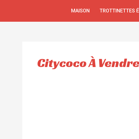
Aller
MAISON
TROTTINETTES 
au
contenu
Citycoco À Vendr