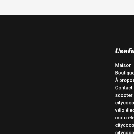
Usefu
Maison
Boutiqu
À propo
Contact
scooter 
citycoc
vélo éle
moto éle
citycoc
citycoc