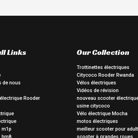
ll Links
Our Collection
Trottinettes électriques
e
Citycoco Rooder Rwanda
s de nous
Vélos électriques
Vidéos de révision
électrique Rooder
nouveau scooter électriqu
o
usine citycoco
ctrique
Vélo électrique Mocha
ctrique
motos électriques
o m1p
meilleur scooter pour adul
o hm8
scooter à grandes roues