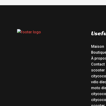
Usefu
Maison
Boutiqu
À propo
Contact
scooter 
citycoc
vélo éle
moto éle
citycoc
citycoc
scooter 