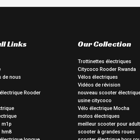
ll Links
Our Collection
Trottinettes électriques
e
Citycoco Rooder Rwanda
s de nous
Vélos électriques
Vidéos de révision
électrique Rooder
nouveau scooter électriqu
o
usine citycoco
ctrique
Vélo électrique Mocha
ctrique
motos électriques
o m1p
meilleur scooter pour adul
o hm8
scooter à grandes roues
électrique longue
scooter électrique hors ro