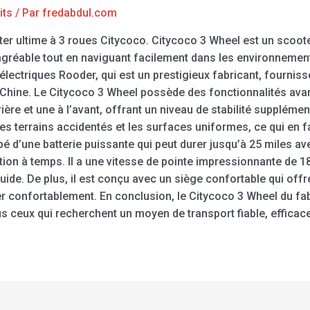
its
/ Par
fredabdul.com
ter ultime à 3 roues Citycoco. Citycoco 3 Wheel est un scoot
agréable tout en naviguant facilement dans les environnement
électriques Rooder, qui est un prestigieux fabricant, fournis
 Chine. Le Citycoco 3 Wheel possède des fonctionnalités avanc
rrière et une à l’avant, offrant un niveau de stabilité suppléme
les terrains accidentés et les surfaces uniformes, ce qui en f
ipé d’une batterie puissante qui peut durer jusqu’à 25 miles a
ation à temps. Il a une vitesse de pointe impressionnante de 
ide. De plus, il est conçu avec un siège confortable qui off
er confortablement. En conclusion, le Citycoco 3 Wheel du fa
us ceux qui recherchent un moyen de transport fiable, efficace