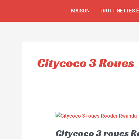
Aller
MAISON
TROTTINETTES 
au
contenu
Citycoco 3 Roues
Citycoco 3 roues 