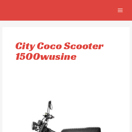
Aller
MAIN
au
MEN
contenu
City Coco Scooter
1500wusine