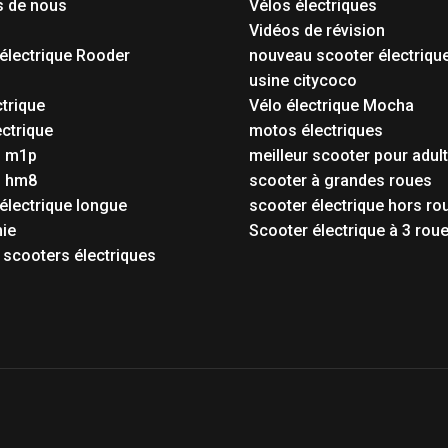
s de nous
Vélos électriques
Vidéos de révision
électrique Rooder
nouveau scooter électriqu
o
usine citycoco
ctrique
Vélo électrique Mocha
ctrique
motos électriques
o m1p
meilleur scooter pour adul
o hm8
scooter à grandes roues
électrique longue
scooter électrique hors ro
ie
Scooter électrique à 3 rou
 scooters électriques