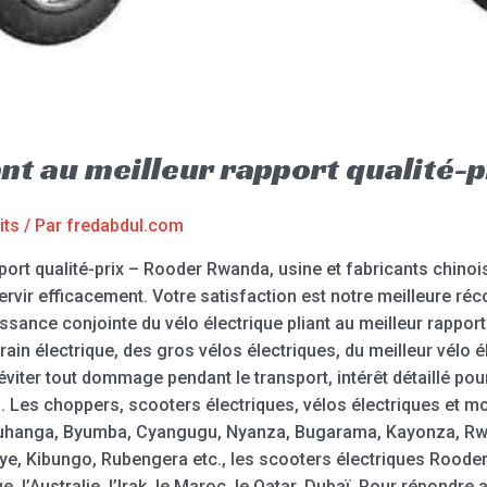
iant au meilleur rapport qualité
its
/ Par
fredabdul.com
pport qualité-prix – Rooder Rwanda, usine et fabricants chinois
ervir efficacement. Votre satisfaction est notre meilleure 
ssance conjointe du vélo électrique pliant au meilleur rapport
rain électrique, des gros vélos électriques, du meilleur vélo él
iter tout dommage pendant le transport, intérêt détaillé pour
. Les choppers, scooters électriques, vélos électriques et m
e, Muhanga, Byumba, Cyangugu, Nyanza, Bugarama, Kayonza, 
e, Kibungo, Rubengera etc., les scooters électriques Rooder
 l’Australie, l’Irak, le Maroc, le Qatar, Dubaï. Pour répondre