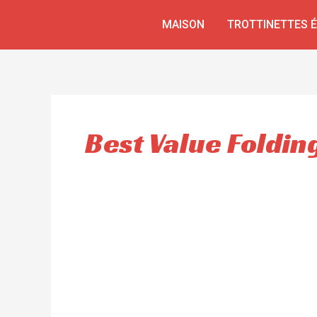
Aller
MAISON
TROTTINETTES 
au
contenu
Best Value Folding