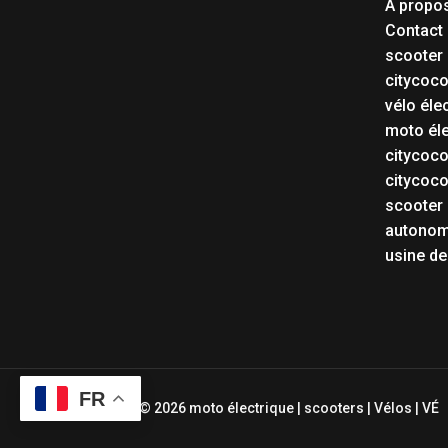
À propo
Contact
scooter 
citycoc
vélo éle
moto éle
citycoc
citycoc
scooter 
autonom
usine de
FR
Copyright © 2026 moto électrique | scooters | Vélos | VÉ