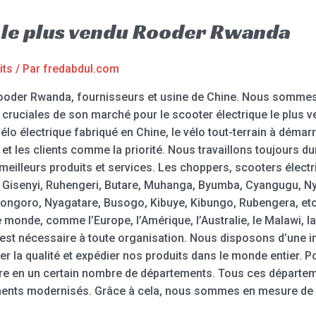
 le plus vendu Rooder Rwanda
its
/ Par
fredabdul.com
 Rooder Rwanda, fournisseurs et usine de Chine. Nous sommes
 cruciales de son marché pour le scooter électrique le plus ve
 vélo électrique fabriqué en Chine, le vélo tout-terrain à déma
et les clients comme la priorité. Nous travaillons toujours d
e meilleurs produits et services. Les choppers, scooters élect
i, Gisenyi, Ruhengeri, Butare, Muhanga, Byumba, Cyangugu, 
goro, Nyagatare, Busogo, Kibuye, Kibungo, Rubengera, etc.
monde, comme l’Europe, l’Amérique, l’Australie, le Malawi, la 
e est nécessaire à toute organisation. Nous disposons d’une i
r la qualité et expédier nos produits dans le monde entier. Pou
ure en un certain nombre de départements. Tous ces départem
ements modernisés. Grâce à cela, nous sommes en mesure de 