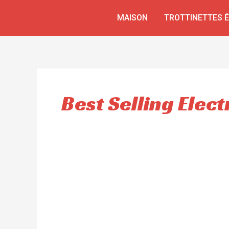
Aller
MAISON
TROTTINETTES 
au
contenu
Best Selling Elect