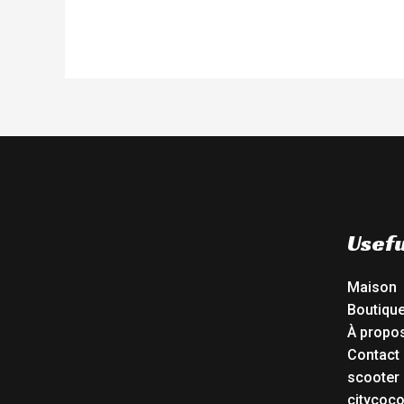
Usefu
Maison
Boutiqu
À propo
Contact
scooter 
citycoc