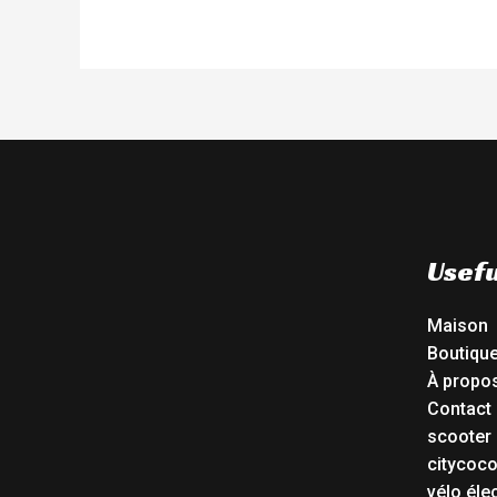
Usefu
Maison
Boutiqu
À propo
Contact
scooter 
citycoc
vélo éle