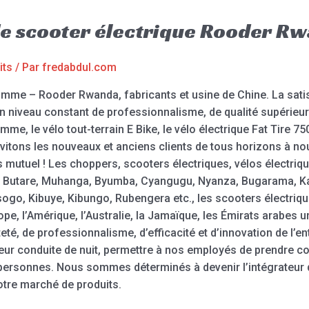
e scooter électrique Rooder R
its
/ Par
fredabdul.com
gamme – Rooder Rwanda, fabricants et usine de Chine. La sat
 niveau constant de professionnalisme, de qualité supérieure,
me, le vélo tout-terrain E Bike, le vélo électrique Fat Tire 750
 invitons les nouveaux et anciens clients de tous horizons à n
 mutuel ! Les choppers, scooters électriques, vélos électriq
eri, Butare, Muhanga, Byumba, Cyangugu, Nyanza, Bugarama,
go, Kibuye, Kibungo, Rubengera etc., les scooters électriq
e, l’Amérique, l’Australie, la Jamaïque, les Émirats arabes u
té, de professionnalisme, d’efficacité et d’innovation de l’en
eur conduite de nuit, permettre à nos employés de prendre con
de personnes. Nous sommes déterminés à devenir l’intégrateur 
otre marché de produits.