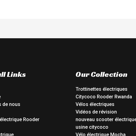
ll Links
Our Collection
Trottinettes électriques
e
Citycoco Rooder Rwanda
s de nous
Vélos électriques
Vidéos de révision
électrique Rooder
nouveau scooter électriqu
o
usine citycoco
ctrique
Vélo électrique Mocha