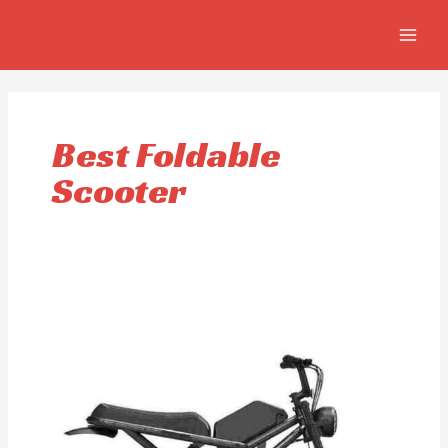
Aller
MAIN
au
MEN
contenu
Best Foldable
Scooter