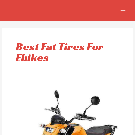
Aller
MAIN
au
MEN
contenu
Best Fat Tires For
Ebikes