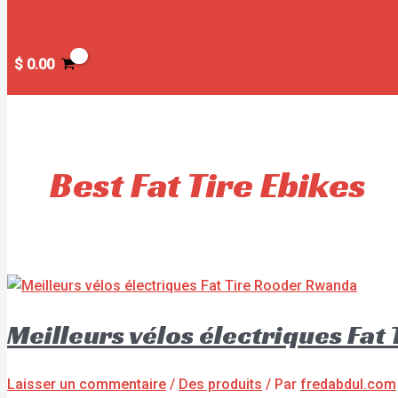
$
0.00
Best Fat Tire Ebikes
Meilleurs vélos électriques Fa
Laisser un commentaire
/
Des produits
/ Par
fredabdul.com