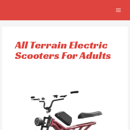
Aller
MAIN
au
MEN
contenu
All Terrain Electric
Scooters For Adults