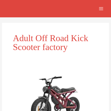
Aller
MAIN
au
MEN
contenu
Adult Off Road Kick
Scooter factory