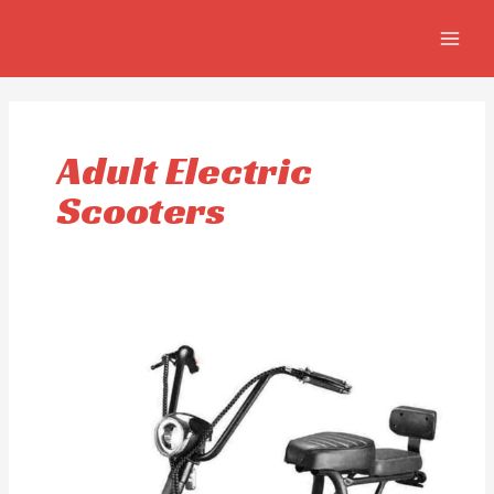
Aller
MAIN
au
MEN
contenu
Adult Electric
Scooters