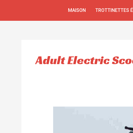
Aller
MAISON
TROTTINETTES 
au
contenu
Adult Electric S