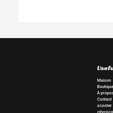
Usefu
Maison
Boutiqu
À propo
Contact
scooter 
citycoc