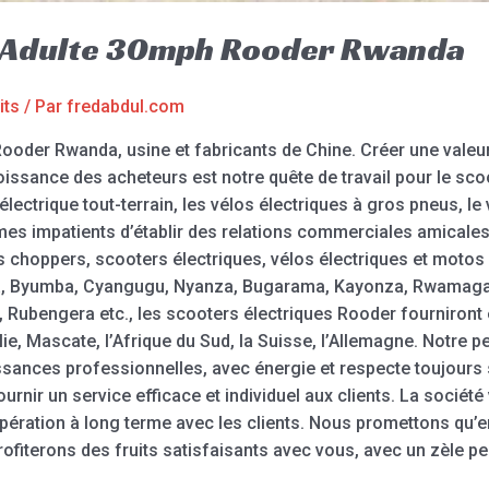
e Adulte 30mph Rooder Rwanda
its
/ Par
fredabdul.com
ooder Rwanda, usine et fabricants de Chine. Créer une valeur
roissance des acheteurs est notre quête de travail pour le sco
lectrique tout-terrain, les vélos électriques à gros pneus, le
mmes impatients d’établir des relations commerciales amicales
 choppers, scooters électriques, vélos électriques et motos 
ga, Byumba, Cyangugu, Nyanza, Bugarama, Kayonza, Rwamaga
 Rubengera etc., les scooters électriques Rooder fourniront
ie, Mascate, l’Afrique du Sud, la Suisse, l’Allemagne. Notre p
ances professionnelles, avec énergie et respecte toujours se
rnir un service efficace et individuel aux clients. La société 
ération à long terme avec les clients. Nous promettons qu’en
rofiterons des fruits satisfaisants avec vous, avec un zèle pe