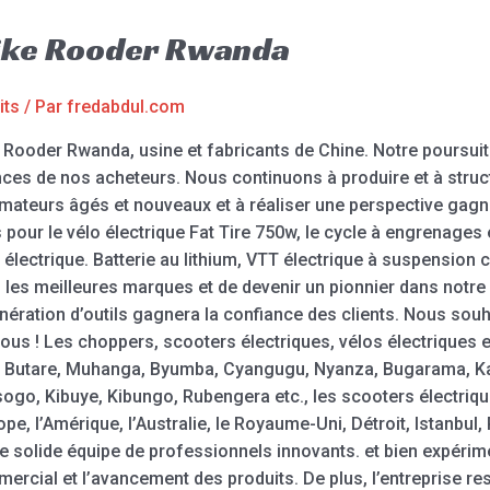
ike Rooder Rwanda
its
/ Par
fredabdul.com
Rooder Rwanda, usine et fabricants de Chine. Notre poursuite
ces de nos acheteurs. Nous continuons à produire et à struct
mateurs âgés et nouveaux et à réaliser une perspective gag
ur le vélo électrique Fat Tire 750w, le cycle à engrenages é
n électrique. Batterie au lithium, VTT électrique à suspension 
 les meilleures marques et de devenir un pionnier dans not
nération d’outils gagnera la confiance des clients. Nous sou
 vous ! Les choppers, scooters électriques, vélos électriques
eri, Butare, Muhanga, Byumba, Cyangugu, Nyanza, Bugarama,
go, Kibuye, Kibungo, Rubengera etc., les scooters électriq
e, l’Amérique, l’Australie, le Royaume-Uni, Détroit, Istanbul
e solide équipe de professionnels innovants. et bien expér
ercial et l’avancement des produits. De plus, l’entreprise r