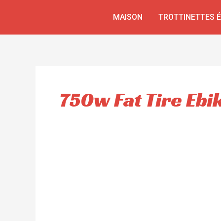
Aller
MAISON
TROTTINETTES 
au
contenu
750w Fat Tire Ebi