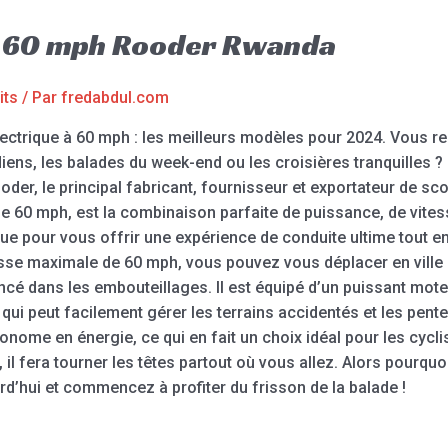
e 60 mph Rooder Rwanda
its
/ Par
fredabdul.com
lectrique à 60 mph : les meilleurs modèles pour 2024. Vous r
iens, les balades du week-end ou les croisières tranquilles ?
der, le principal fabricant, fournisseur et exportateur de sc
e 60 mph, est la combinaison parfaite de puissance, de vitesse 
nçue pour vous offrir une expérience de conduite ultime tout
esse maximale de 60 mph, vous pouvez vous déplacer en ville
ncé dans les embouteillages. Il est équipé d’un puissant mote
i peut facilement gérer les terrains accidentés et les pente
ome en énergie, ce qui en fait un choix idéal pour les cycli
il fera tourner les têtes partout où vous allez. Alors pourq
d’hui et commencez à profiter du frisson de la balade !