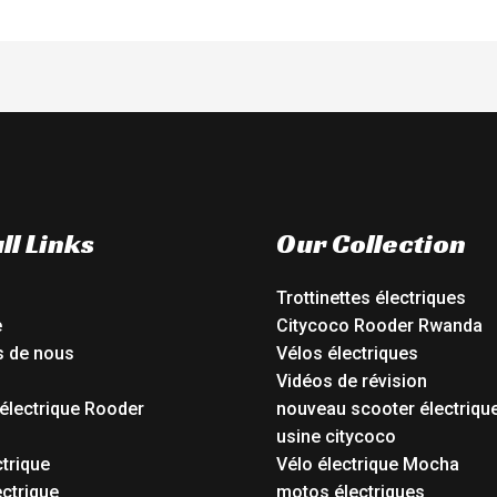
ll Links
Our Collection
Trottinettes électriques
e
Citycoco Rooder Rwanda
s de nous
Vélos électriques
Vidéos de révision
électrique Rooder
nouveau scooter électriqu
o
usine citycoco
ctrique
Vélo électrique Mocha
ctrique
motos électriques