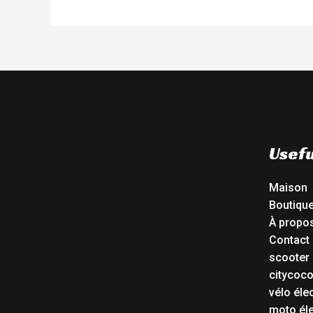
Usefu
Maison
Boutiqu
À propo
Contact
scooter 
citycoc
vélo éle
moto éle