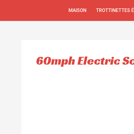
Aller
MAISON
TROTTINETTES 
au
contenu
60mph Electric S