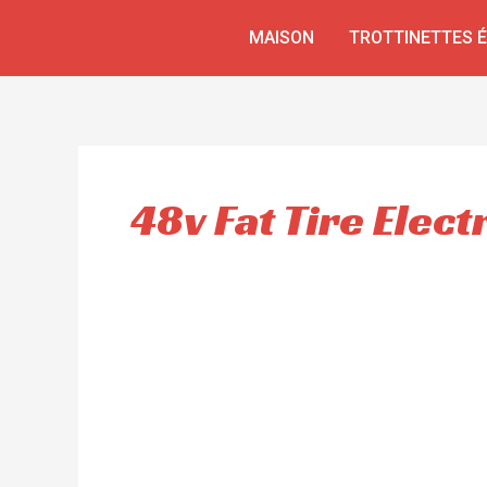
Aller
MAISON
TROTTINETTES 
au
contenu
48v Fat Tire Elect