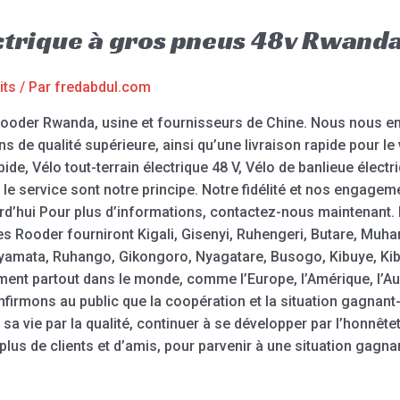
ctrique à gros pneus 48v Rwand
its
/ Par
fredabdul.com
Rooder Rwanda, usine et fournisseurs de Chine. Nous nous e
ns de qualité supérieure, ainsi qu’une livraison rapide pour le
apide, Vélo tout-terrain électrique 48 V, Vélo de banlieue élect
et le service sont notre principe. Notre fidélité et nos engag
rd’hui Pour plus d’informations, contactez-nous maintenant. 
ues Rooder fourniront Kigali, Gisenyi, Ruhengeri, Butare, M
mata, Ruhango, Gikongoro, Nyagatare, Busogo, Kibuye, Kibu
ent partout dans le monde, comme l’Europe, l’Amérique, l’Aust
mons au public que la coopération et la situation gagnant-
sa vie par la qualité, continuer à se développer par l’honnêt
plus de clients et d’amis, pour parvenir à une situation gagn