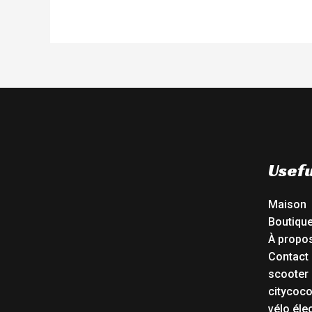
Usefu
Maison
Boutiqu
À propo
Contact
scooter 
citycoc
vélo éle