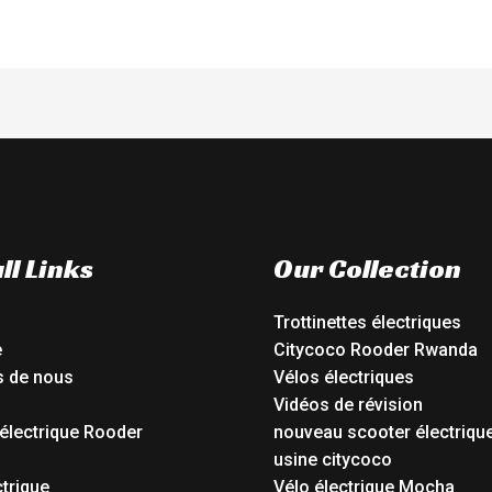
ll Links
Our Collection
Trottinettes électriques
e
Citycoco Rooder Rwanda
s de nous
Vélos électriques
Vidéos de révision
électrique Rooder
nouveau scooter électriqu
o
usine citycoco
ctrique
Vélo électrique Mocha